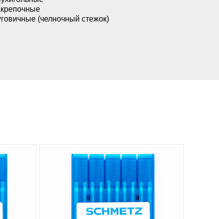
акрепочные
говичные (челночный стежок)