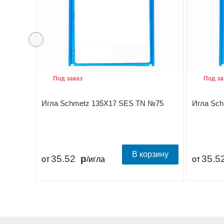
Под заказ
Под за
Игла Schmetz 135X17 SES TN №75
Игла Sc
В корзину
35.52
35.5
от
/игла
от