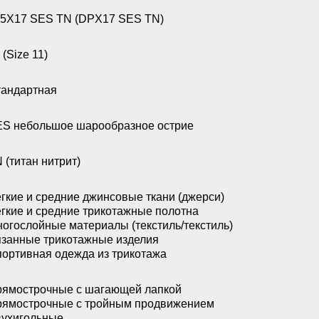
5X17 SES TN (DPX17 SES TN)
 (Size 11)
андартная
S небольшое шарообразное острие
 (титан нитрит)
гкие и средние джинсовые ткани (джерси)
гкие и средние трикотажные полотна
огослойные материалы (текстиль/текстиль)
занные трикотажные изделия
ортивная одежда из трикотажа
ямострочные с шагающей лапкой
ямострочные с тройным продвижением
ухигольные