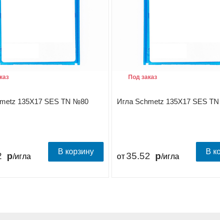
каз
Под заказ
hmetz 135X17 SES TN №80
Игла Schmetz 135X17 SES T
В корзину
В к
2
35.52
/игла
от
/игла