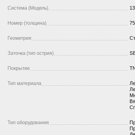
Система (Модель)
13
Номер (толщина)
75
Геометрия
Ст
Заточка (тип острия)
SE
Покрытие
TN
Тип материала
Ле
Ле
Мн
Вя
Сп
Тип оборудования
Пр
Пр
Дв