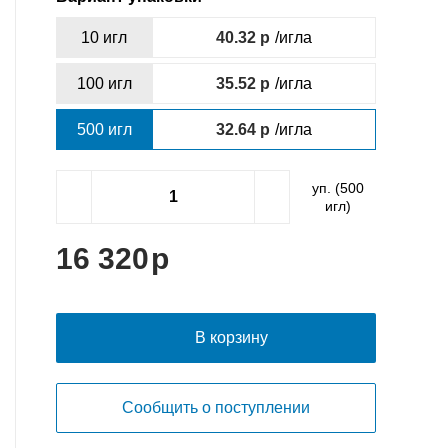
10 игл
40.32
/игла
100 игл
35.52
/игла
500 игл
32.64
/игла
уп. (
500
игл)
16 320
В корзину
Сообщить о поступлении