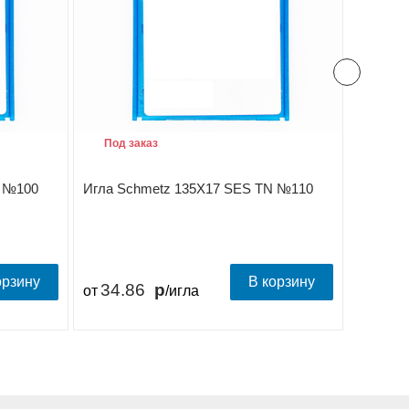
Под заказ
Под з
N №100
Игла Schmetz 135X17 SES TN №110
Игла S
орзину
В корзину
34.86
35.
от
/игла
от