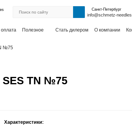
Санкт-Петербург
les
info@schmetz-needles
 оплата
Полезное
Стать дилером
О компании
Ко
N №75
7 SES TN №75
Характеристики: