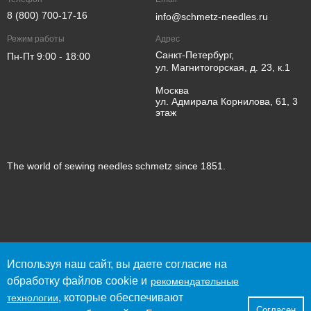
8 (800) 700-17-16
info@schmetz-needles.ru
Режим работы
Адрес
Санкт-Петербург,
Пн-Пт 9:00 - 18:00
ул. Магнитогорская, д. 23, к.1
Москва
ул. Адмирала Корнилова, 61, 3
этаж
The world of sewing needles schmetz since 1851.
© 2023 SCHMETZ
Используя наш сайт, вы даете согласие на
Политика конфиденциальности
обработку файлов cookie и
рекомендательные
Согласие пользователя сайта на обработку персональных
, которые обеспечивают
данных
технологии
Согласен