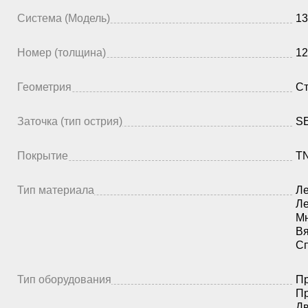
Система (Модель)
13
Номер (толщина)
12
Геометрия
Ст
Заточка (тип острия)
SE
Покрытие
TN
Тип материала
Ле
Ле
Мн
Вя
Сп
Тип оборудования
Пр
Пр
Дв