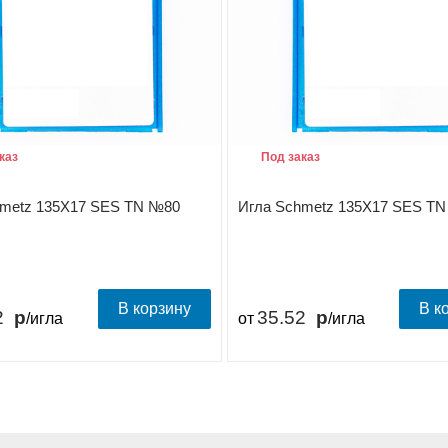
каз
Под заказ
hmetz 135X17 SES TN №80
Игла Schmetz 135X17 SES T
В корзину
В к
2
35.52
/игла
от
/игла