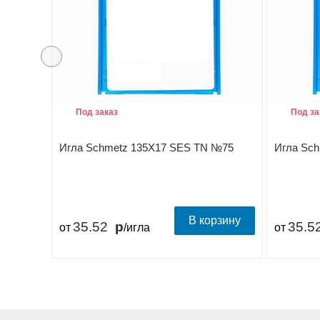
Под заказ
Под за
Игла Schmetz 135X17 SES TN №75
Игла Sc
В корзину
35.52
35.5
от
/игла
от