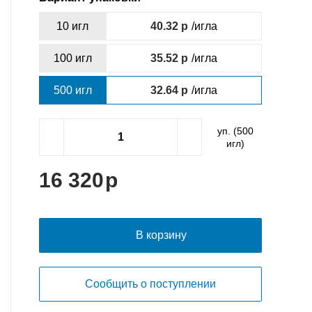
10 игл
40.32
/игла
100 игл
35.52
/игла
500 игл
32.64
/игла
уп. (
500
игл)
16 320
В корзину
Сообщить о поступлении