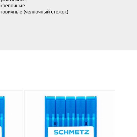
акрепочные
говичные (челночный стежок)