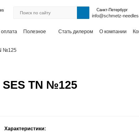
Санкт-Петербург
les
info@schmetz-needles
 оплата
Полезное
Стать дилером
О компании
Ко
TN №125
7 SES TN №125
Характеристики: