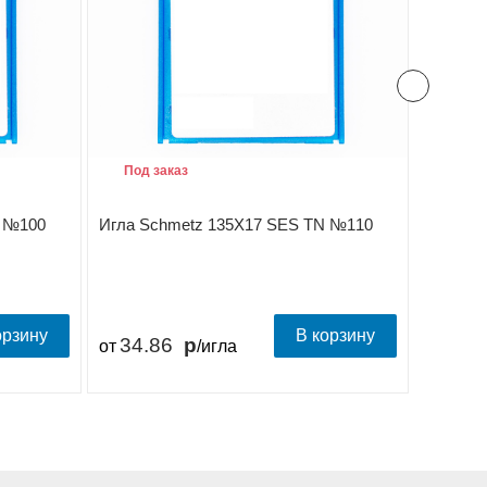
Под заказ
Под з
N №100
Игла Schmetz 135X17 SES TN №110
Игла S
орзину
В корзину
34.86
35.
от
/игла
от