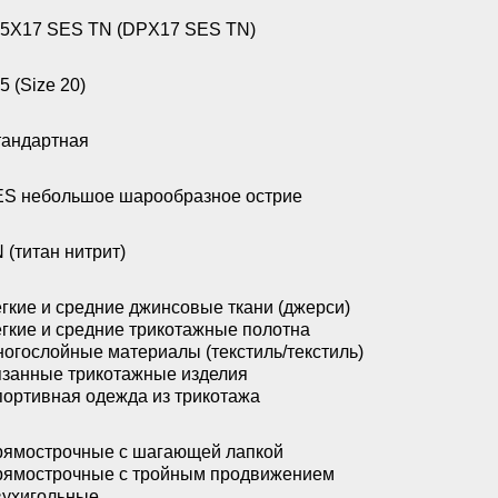
5X17 SES TN (DPX17 SES TN)
5 (Size 20)
андартная
S небольшое шарообразное острие
 (титан нитрит)
гкие и средние джинсовые ткани (джерси)
гкие и средние трикотажные полотна
огослойные материалы (текстиль/текстиль)
занные трикотажные изделия
ортивная одежда из трикотажа
ямострочные с шагающей лапкой
ямострочные с тройным продвижением
ухигольные