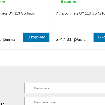
чии
В наличии
hmetz UY 113 GS №90
Игла Schmetz UY 113 GS №1
В корзину
В к
1
47.31
/игла
от
/игла
 с