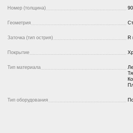
Номер (толщина)
90
Геометрия
Ст
Заточка (тип острия)
R 
Покрытие
Х
Тип материала
Ле
Тя
Ко
П
Тип оборудования
По