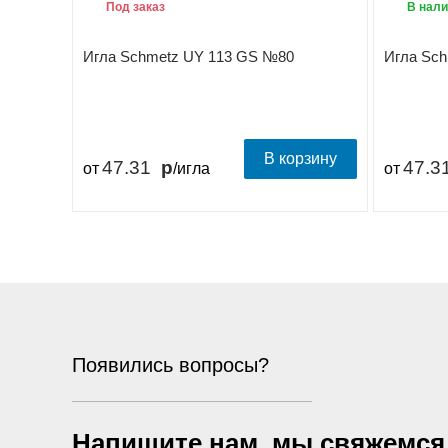
Под заказ
В нали
Игла Schmetz UY 113 GS №80
Игла Sc
В корзину
47.31
47.3
от
/игла
от
Появились вопросы?
Напишите нам, мы свяжемся