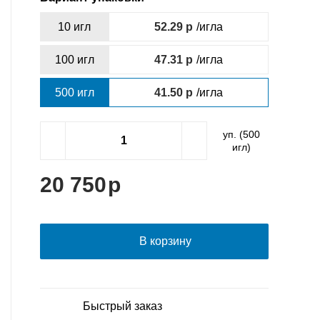
10 игл
52.29
/игла
100 игл
47.31
/игла
500 игл
41.50
/игла
уп. (
500
игл)
20 750
В корзину
Быстрый заказ