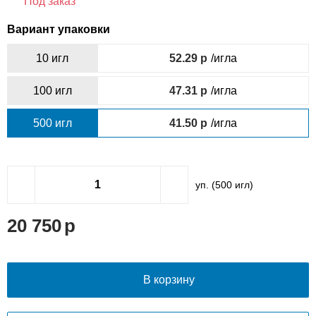
Под заказ
Вариант упаковки
10 игл
52.29
/игла
100 игл
47.31
/игла
500 игл
41.50
/игла
уп. (
500
игл)
20 750
В корзину