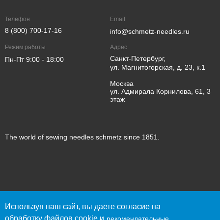
Телефон
Email
8 (800) 700-17-16
info@schmetz-needles.ru
Режим работы
Адрес
Санкт-Петербург,
Пн-Пт 9:00 - 18:00
ул. Магнитогорская, д. 23, к.1
Москва
ул. Адмирала Корнилова, 61, 3
этаж
The world of sewing needles schmetz since 1851.
© 2023 SCHMETZ
Используя наш сайт, вы даете согласие на
Политика конфиденциальности
обработку файлов cookie и
рекомендательные
Согласие пользователя сайта на обработку персональных