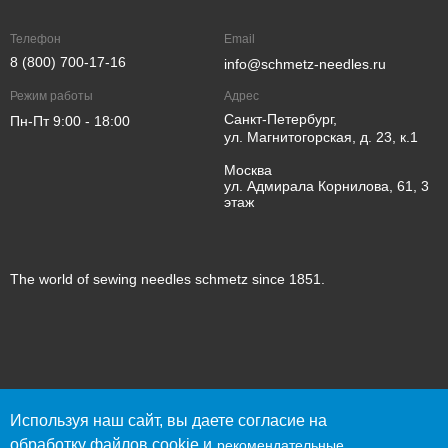
Телефон
Email
8 (800) 700-17-16
info@schmetz-needles.ru
Режим работы
Адрес
Санкт-Петербург,
Пн-Пт 9:00 - 18:00
ул. Магнитогорская, д. 23, к.1
Москва
ул. Адмирала Корнилова, 61, 3
этаж
The world of sewing needles schmetz since 1851.
© 2023 SCHMETZ
Используя наш сайт, вы даете согласие на
Политика конфиденциальности
обработку файлов cookie и
рекомендательные
Согласие пользователя сайта на обработку персональных