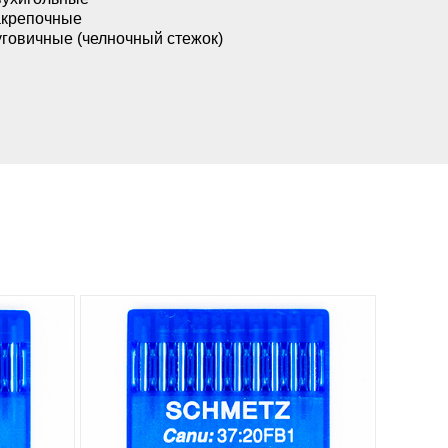
акрепочные
говичные (челночный стежок)