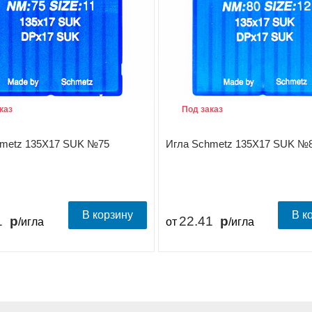
каз
Под заказ
hmetz 135X17 SUK №75
Игла Schmetz 135X17 SUK №
В корзину
В к
1
22.41
/игла
от
/игла