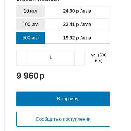
10 игл
24.90
/игла
100 игл
22.41
/игла
500 игл
19.92
/игла
уп. (
500
игл)
9 960
В корзину
Сообщить о поступлении