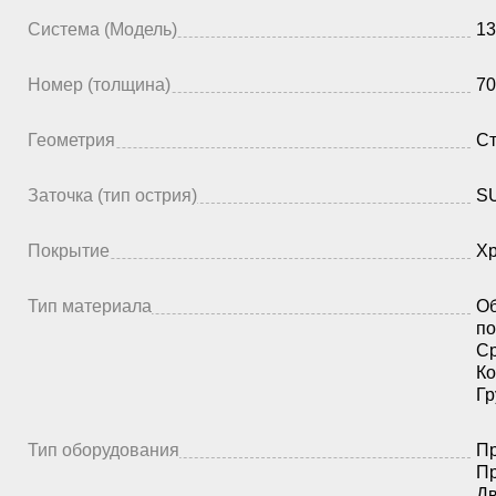
Система (Модель)
13
Номер (толщина)
70
Геометрия
Ст
Заточка (тип острия)
SU
Покрытие
Х
Тип материала
Об
по
Ср
Ко
Гр
Тип оборудования
Пр
Пр
Дв