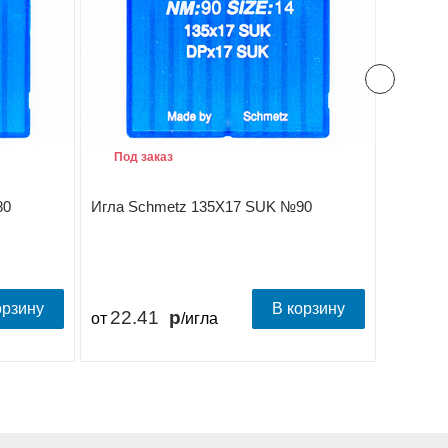
Под заказ
Под з
80
Игла Schmetz 135X17 SUK №90
Игла S
орзину
В корзину
22.41
22.
от
/игла
от