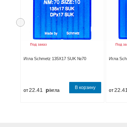
Под заказ
Под за
Игла Schmetz 135X17 SUK №70
Игла Sc
В корзину
22.41
22.4
от
/игла
от