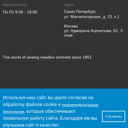
Режим работы
Адрес
Санкт-Петербург,
Пн-Пт 9:00 - 18:00
ул. Магнитогорская, д. 23, к.1
Москва
ул. Адмирала Корнилова, 61, 3
этаж
The world of sewing needles schmetz since 1851.
© 2023 SCHMETZ
Используя наш сайт, вы даете согласие на
Политика конфиденциальности
обработку файлов cookie и
рекомендательные
Согласие пользователя сайта на обработку персональных
, которые обеспечивают
данных
технологии
Согласен
Согласие на получение рекламно-информационных
правильную работу сайта. Благодаря им мы
материалов
улучшаем сайт и качество