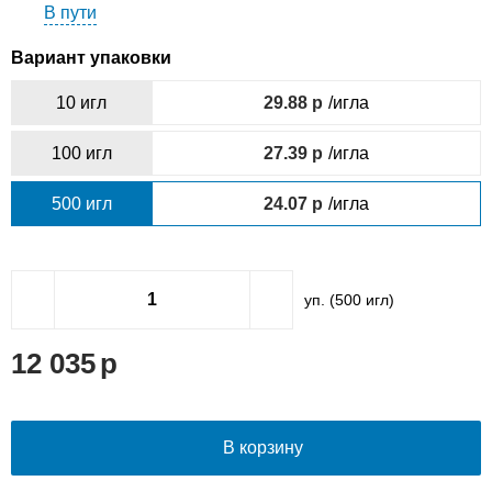
В пути
Вариант упаковки
10 игл
29.88
/игла
100 игл
27.39
/игла
500 игл
24.07
/игла
уп. (
500
игл)
12 035
В корзину