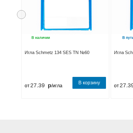
В наличии
В пут
Игла Schmetz 134 SES TN №60
Игла Sc
В корзину
27.39
27.3
от
/игла
от