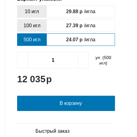
10 игл
29.88
/игла
100 игл
27.39
/игла
500 игл
24.07
/игла
уп. (
500
игл)
12 035
В корзину
Быстрый заказ