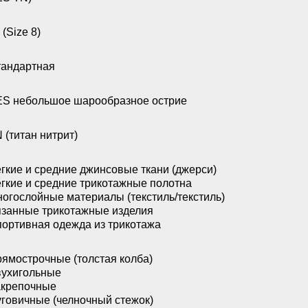
 (Size 8)
андартная
S небольшое шарообразное острие
 (титан нитрит)
гкие и средние джинсовые ткани (джерси)
гкие и средние трикотажные полотна
огослойные материалы (текстиль/текстиль)
занные трикотажные изделия
ортивная одежда из трикотажа
ямострочные (толстая колба)
ухигольные
акрепочные
говичные (челночный стежок)