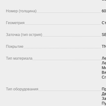
Номер (толщина)
60
Геометрия
Ст
Заточка (тип острия)
SE
Покрытие
TN
Тип материала
Ле
Ле
Мн
Вя
Сп
Тип оборудования
Пр
Дв
З
Пу