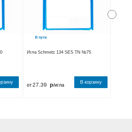
В пути
Под з
0
Игла Schmetz 134 SES TN №75
Игла S
орзину
В корзину
27.39
27.
от
/игла
от