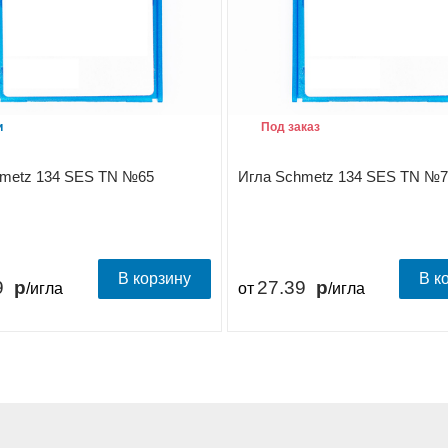
и
Под заказ
hmetz 134 SES TN №65
Игла Schmetz 134 SES TN №7
В корзину
В к
9
27.39
/игла
от
/игла