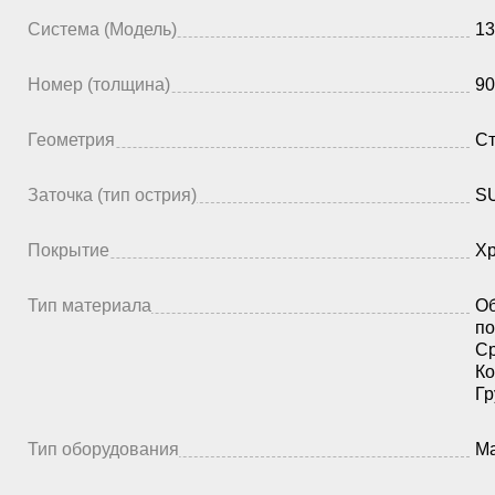
Система (Модель)
13
Номер (толщина)
90
Геометрия
Ст
Заточка (тип острия)
SU
Покрытие
Х
Тип материала
Об
по
Ср
Ко
Гр
Тип оборудования
Ма