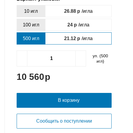
10 игл
26.88
/игла
100 игл
24
/игла
500 игл
21.12
/игла
уп. (
500
игл)
10 560
В корзину
Сообщить о поступлении