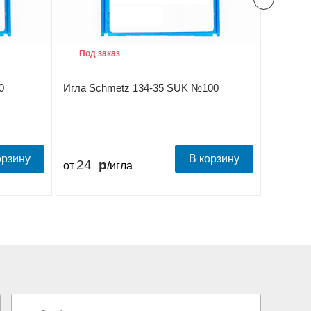
Под заказ
Под з
0
Игла Schmetz 134-35 SUK №100
Игла Sc
орзину
В корзину
24
23.
от
/игла
от