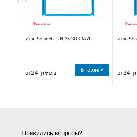
Под заказ
Под за
Игла Schmetz 134-35 SUK №70
Игла Sc
В корзину
24
24
от
/игла
от
Появились вопросы?