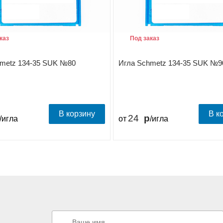
каз
Под заказ
hmetz 134-35 SUK №80
Игла Schmetz 134-35 SUK №9
В корзину
В к
24
/игла
от
/игла