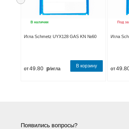
В наличии
Под за
Игла Schmetz UYX128 GAS KN №60
Игла Sc
В корзину
49.80
49.8
от
/игла
от
Появились вопросы?