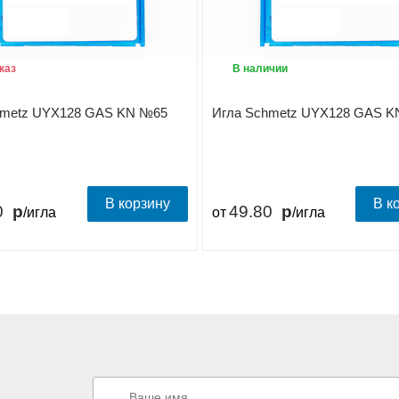
каз
В наличии
hmetz UYX128 GAS KN №65
Игла Schmetz UYX128 GAS K
В корзину
В к
0
49.80
/игла
от
/игла