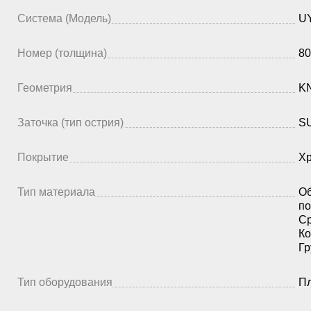
Система (Модель)
UY
Номер (толщина)
80
Геометрия
K
Заточка (тип острия)
SU
Покрытие
Х
Тип материала
Об
по
Ср
Ко
Гр
Тип оборудования
П