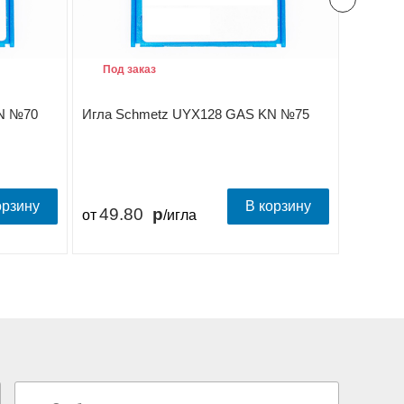
Под заказ
Под з
N №70
Игла Schmetz UYX128 GAS KN №75
Игла S
орзину
В корзину
49.80
49.
от
/игла
от