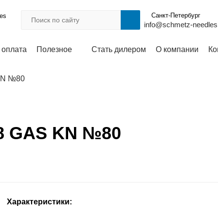
Санкт-Петербург
les
info@schmetz-needles
 оплата
Полезное
Стать дилером
О компании
Ко
KN №80
8 GAS KN №80
Характеристики: