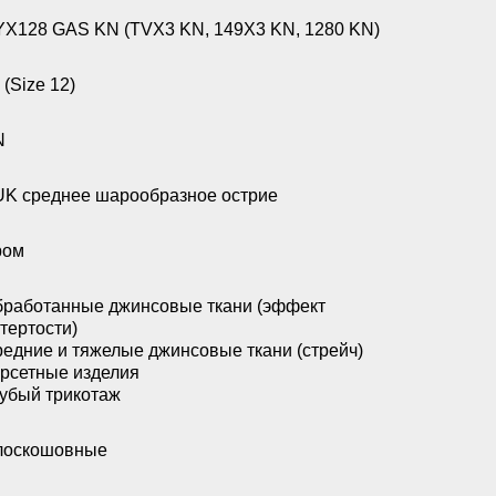
X128 GAS KN (TVX3 KN, 149X3 KN, 1280 KN)
 (Size 12)
N
K среднее шарообразное острие
ром
работанные джинсовые ткани (эффект
тертости)
едние и тяжелые джинсовые ткани (стрейч)
рсетные изделия
убый трикотаж
лоскошовные