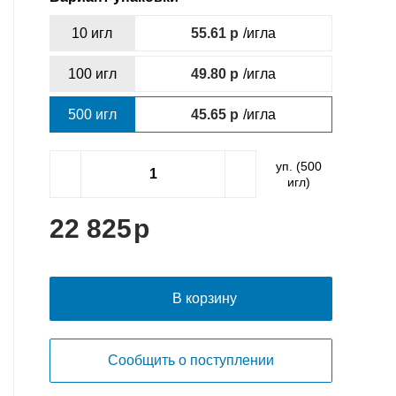
10 игл
55.61
/игла
100 игл
49.80
/игла
500 игл
45.65
/игла
уп. (
500
игл)
22 825
В корзину
Сообщить о поступлении