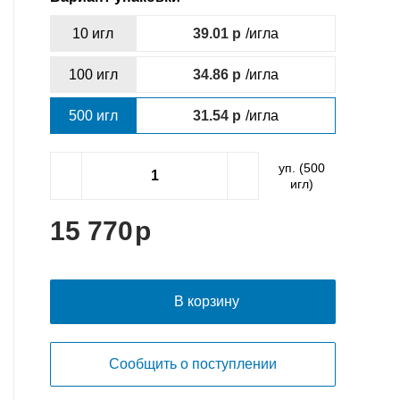
10 игл
39.01
/игла
100 игл
34.86
/игла
500 игл
31.54
/игла
уп. (
500
игл)
15 770
В корзину
Сообщить о поступлении