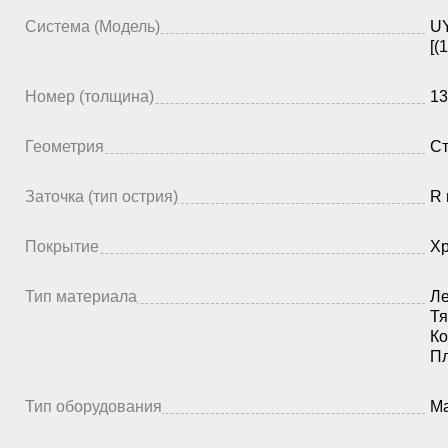
Система (Модель)
UY
[(
Номер (толщина)
13
Геометрия
Ст
Заточка (тип острия)
R 
Покрытие
Х
Тип материала
Ле
Тя
Ко
П
Тип оборудования
Ма