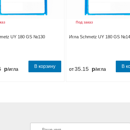
каз
Под заказ
hmetz UY 180 GS №130
Игла Schmetz UY 180 GS №1
В корзину
В к
6
35.15
/игла
от
/игла