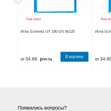
Под заказ
Под за
Игла Schmetz UY 180 GS №125
Игла Sc
В корзину
34.86
34.8
от
/игла
от
Появились вопросы?