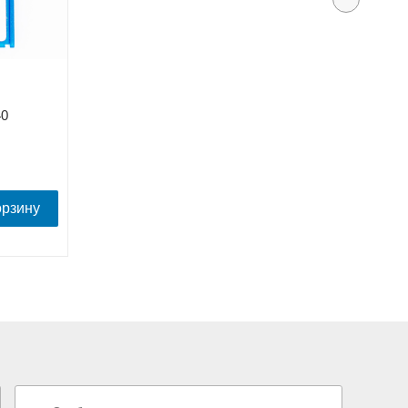
40
орзину