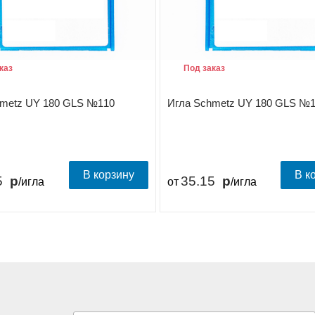
каз
Под заказ
hmetz UY 180 GLS №110
Игла Schmetz UY 180 GLS №
В корзину
В к
5
35.15
/игла
от
/игла