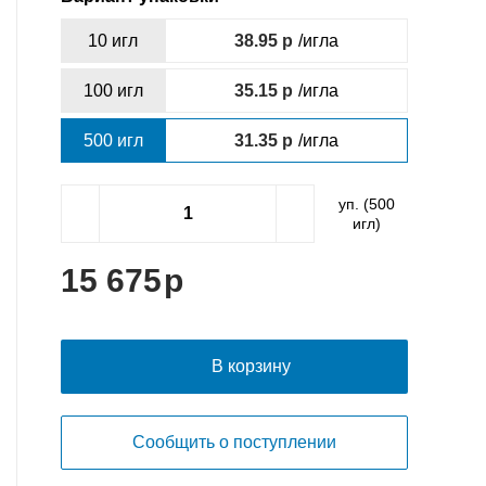
10 игл
38.95
/игла
100 игл
35.15
/игла
500 игл
31.35
/игла
уп. (
500
игл)
15 675
В корзину
Сообщить о поступлении