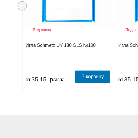
Под заказ
Под за
Игла Schmetz UY 180 GLS №100
Игла Sc
В корзину
35.15
35.1
от
/игла
от