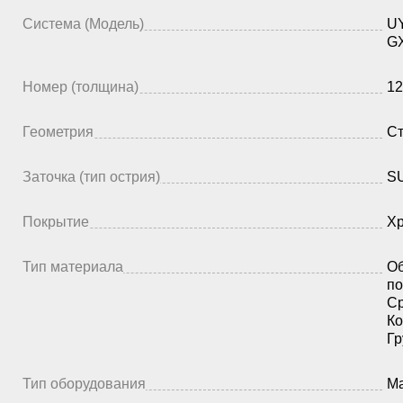
Система (Модель)
UY
G
Номер (толщина)
12
Геометрия
Ст
Заточка (тип острия)
SU
Покрытие
Х
Тип материала
Об
по
Ср
Ко
Гр
Тип оборудования
Ма