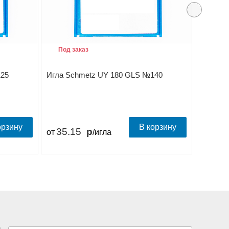
Под заказ
125
Игла Schmetz UY 180 GLS №140
орзину
В корзину
35.15
от
/игла