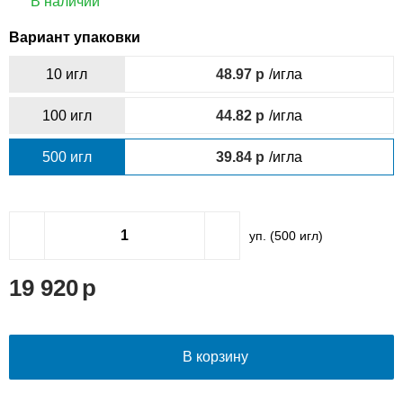
В наличии
Вариант упаковки
10 игл
48.97
/игла
100 игл
44.82
/игла
500 игл
39.84
/игла
уп. (
500
игл)
19 920
В корзину