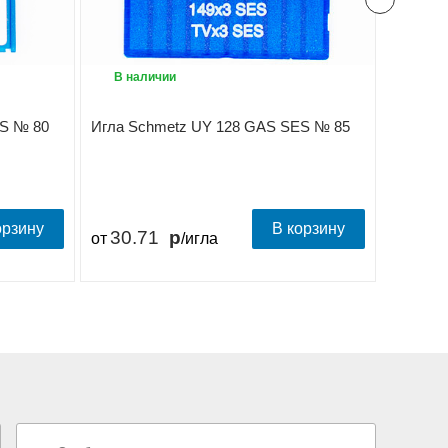
В наличии
В на
S № 80
Игла Schmetz UY 128 GAS SES № 85
Игла S
орзину
В корзину
30.71
30.
от
/игла
от