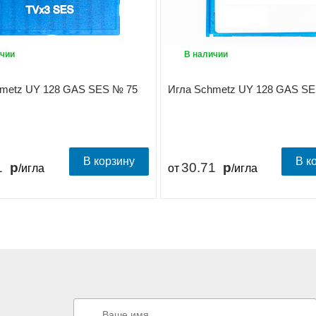
чии
В наличии
hmetz UY 128 GAS SES № 75
Игла Schmetz UY 128 GAS SE
В корзину
В к
1
30.71
/игла
от
/игла