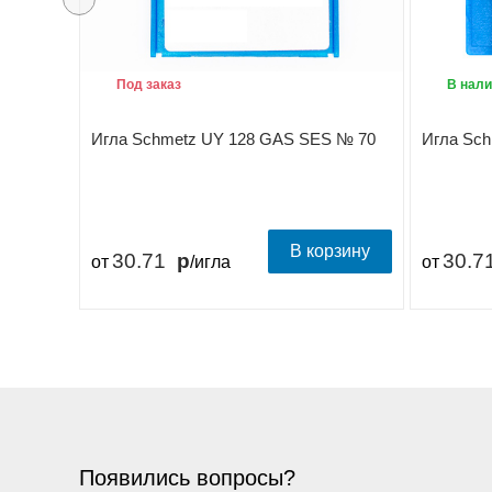
Под заказ
В нали
Игла Schmetz UY 128 GAS SES № 70
Игла Sc
В корзину
30.71
30.7
от
/игла
от
Появились вопросы?