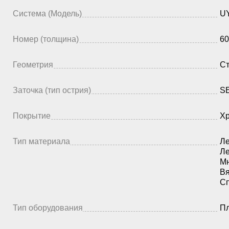
Система (Модель)
UY
Номер (толщина)
60
Геометрия
Ст
Заточка (тип острия)
SE
Покрытие
Х
Тип материала
Ле
Ле
Мн
Вя
Сп
Тип оборудования
П