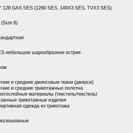
 128 GAS SES (1280 SES, 149X3 SES, TVX3 SES)
 (Size 8)
андартная
S небольшое шарообразное острие
ром
гкие и средние джинсовые ткани (джерси)
гкие и средние трикотажные полотна
огослойные материалы (текстиль/текстиль)
занные трикотажные изделия
ортивная одежда из трикотажа
лоскошовные