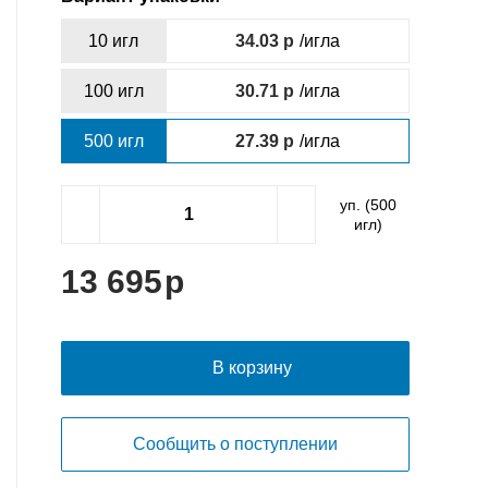
10 игл
34.03
/игла
100 игл
30.71
/игла
500 игл
27.39
/игла
уп. (
500
игл)
13 695
В корзину
Сообщить о поступлении