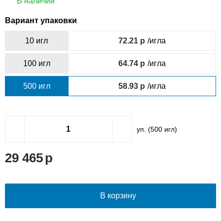
В наличии
Вариант упаковки
10 игл
72.21
/игла
100 игл
64.74
/игла
500 игл
58.93
/игла
уп. (
500
игл)
29 465
В корзину