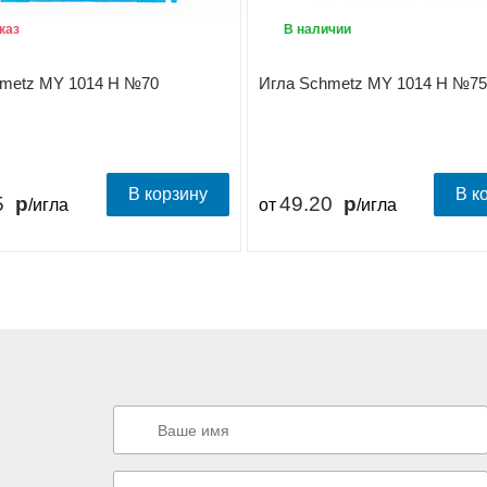
каз
В наличии
hmetz MY 1014 H №70
Игла Schmetz MY 1014 H №75
В корзину
В к
5
49.20
/игла
от
/игла