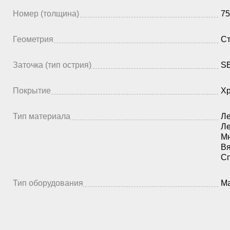
Номер (толщина)
75
Геометрия
Ст
Заточка (тип острия)
SE
Покрытие
Х
Тип материала
Ле
Ле
Мн
Вя
Сп
Тип оборудования
Ма