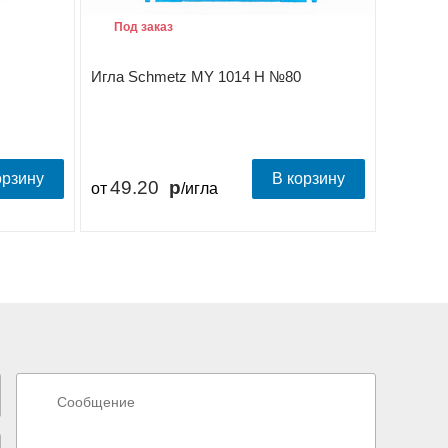
Под заказ
В на
Игла Schmetz MY 1014 H №80
Игла S
орзину
В корзину
49.20
49.
от
/игла
от