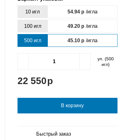
10 игл
54.94
/игла
100 игл
49.20
/игла
500 игл
45.10
/игла
уп. (
500
игл)
22 550
В корзину
Быстрый заказ