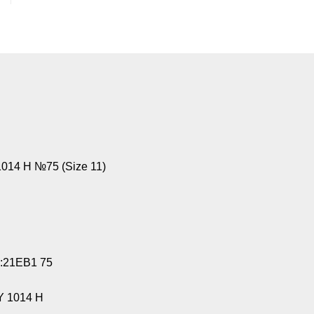
14 H №75 (Size 11)
:21EB1 75
 1014 H