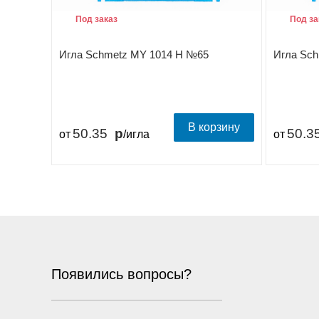
Под заказ
Под за
Игла Schmetz MY 1014 H №65
Игла Sc
В корзину
50.35
50.3
от
/игла
от
Появились вопросы?