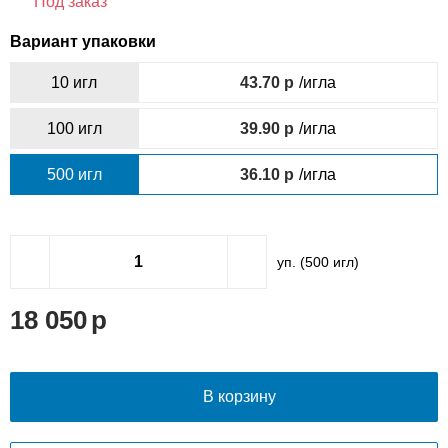
Под заказ
Вариант упаковки
10 игл
43.70
/игла
100 игл
39.90
/игла
500 игл
36.10
/игла
уп. (
500
игл)
18 050
В корзину