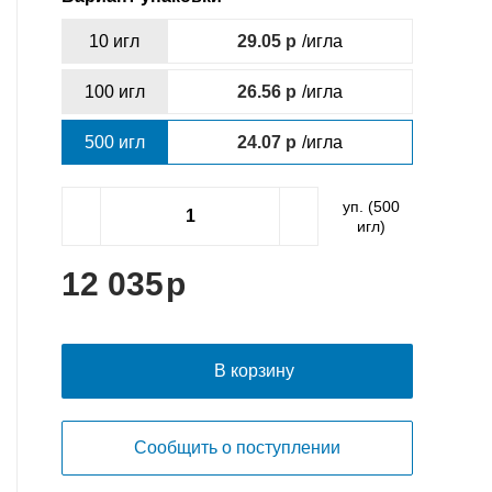
10 игл
29.05
/игла
100 игл
26.56
/игла
500 игл
24.07
/игла
уп. (
500
игл)
12 035
В корзину
Сообщить о поступлении