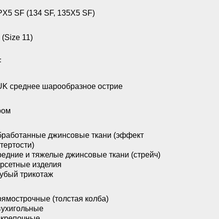
X5 SF (134 SF, 135X5 SF)
 (Size 11)
F
K среднее шарообразное острие
ром
работанные джинсовые ткани (эффект
тертости)
едние и тяжелые джинсовые ткани (стрейч)
рсетные изделия
убый трикотаж
ямострочные (толстая колба)
ухигольные
акрепочные