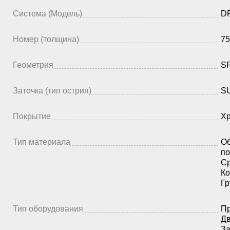
Система (Модель)
DP
Номер (толщина)
75
Геометрия
S
Заточка (тип острия)
SU
Покрытие
Х
Тип материала
Об
по
Ср
Ко
Гр
Тип оборудования
Пр
Дв
З