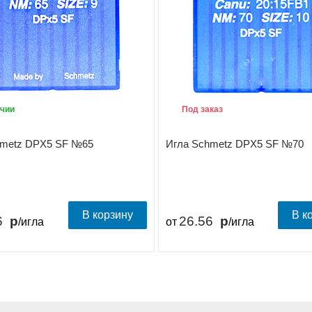
чии
Под заказ
hmetz DPX5 SF №65
Игла Schmetz DPX5 SF №70
В корзину
В к
6
26.56
/игла
от
/игла