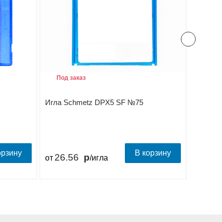
Под заказ
Под з
Игла Schmetz DPX5 SF №75
Игла S
орзину
В корзину
26.56
26.
от
/игла
от