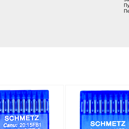
Пу
Пе