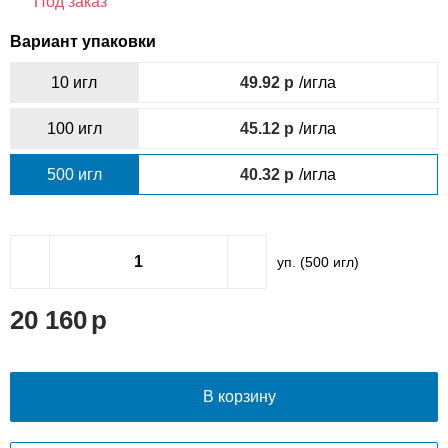
Под заказ
Вариант упаковки
10 игл
49.92
/игла
100 игл
45.12
/игла
500 игл
40.32
/игла
уп. (
500
игл)
20 160
В корзину