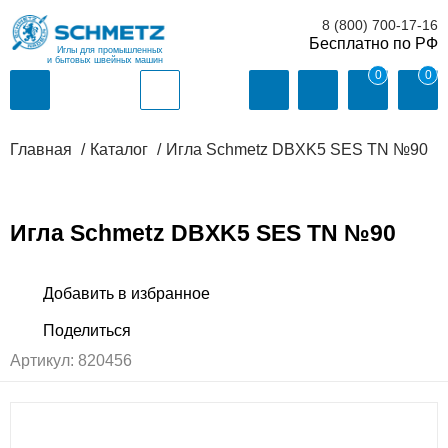
8 (800) 700-17-16
Иглы для промышленных
и бытовых швейных машин
0
0
Главная
Каталог
Игла Schmetz DBXK5 SES TN №90
Игла Schmetz DBXK5 SES TN №90
Артикул:
820456