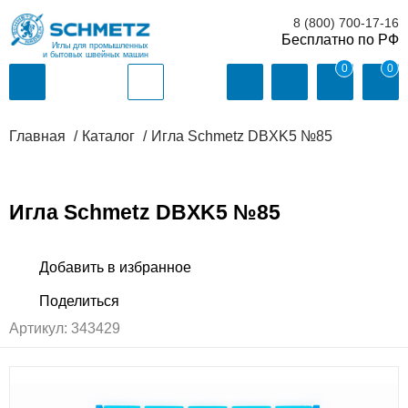
8 (800) 700-17-16
Иглы для промышленных
и бытовых швейных машин
0
0
Главная
Каталог
Игла Schmetz DBXK5 №85
Игла Schmetz DBXK5 №85
Артикул:
343429