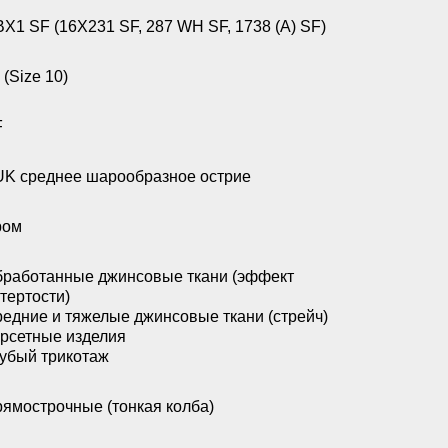
X1 SF (16X231 SF, 287 WH SF, 1738 (A) SF)
 (Size 10)
F
K среднее шарообразное острие
ром
работанные джинсовые ткани (эффект
тертости)
едние и тяжелые джинсовые ткани (стрейч)
рсетные изделия
убый трикотаж
ямострочные (тонкая колба)