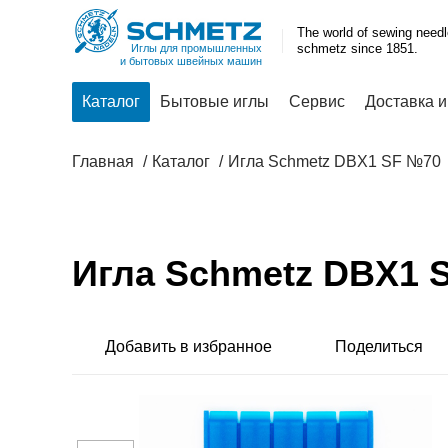
The world of sewing need
schmetz since 1851.
Иглы для промышленных
и бытовых швейных машин
Каталог
Бытовые иглы
Сервис
Доставка и
Главная
Каталог
Игла Schmetz DBX1 SF №70
Игла Schmetz DBX1 