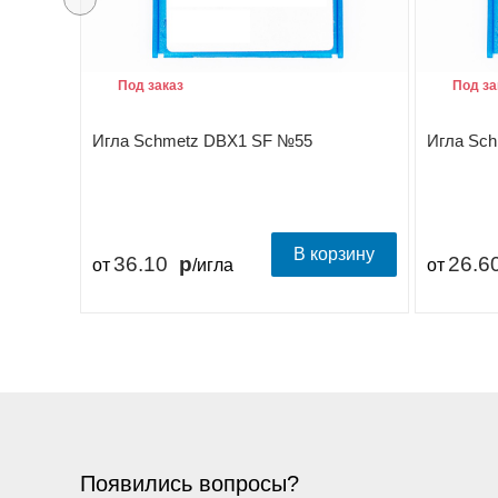
Под заказ
Под за
Игла Schmetz DBX1 SF №55
Игла Sc
В корзину
36.10
26.6
от
/игла
от
Появились вопросы?