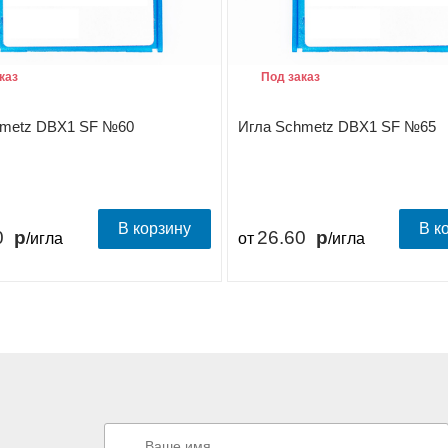
каз
Под заказ
hmetz DBX1 SF №60
Игла Schmetz DBX1 SF №65
В корзину
В к
0
26.60
/игла
от
/игла