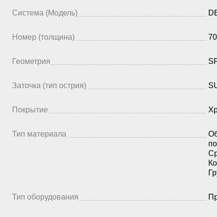
Система (Модель)
DB
Номер (толщина)
70
Геометрия
S
Заточка (тип острия)
SU
Покрытие
Х
Тип материала
Об
по
Ср
Ко
Гр
Тип оборудования
Пр