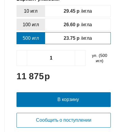
10 игл
29.45
/игла
100 игл
26.60
/игла
500 игл
23.75
/игла
уп. (
500
игл)
11 875
В корзину
Сообщить о поступлении