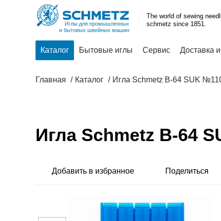
The world of sewing need
schmetz since 1851.
Иглы для промышленных
и бытовых швейных машин
Каталог
Бытовые иглы
Сервис
Доставка и
Главная
Каталог
Игла Schmetz B-64 SUK №11
Игла Schmetz B-64 