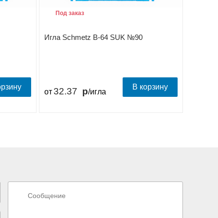
Под заказ
В на
Игла Schmetz B-64 SUK №90
Игла S
орзину
В корзину
32.37
32.
от
/игла
от