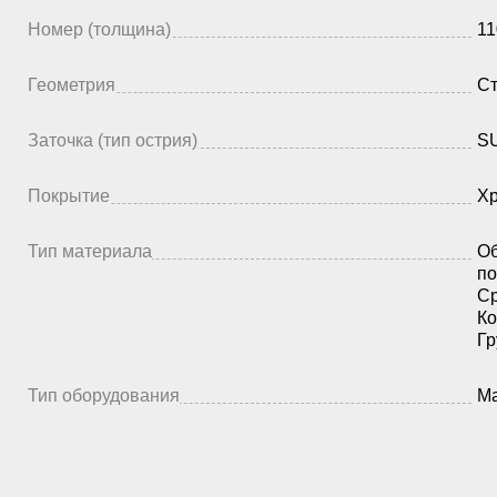
Номер (толщина)
11
Геометрия
Ст
Заточка (тип острия)
SU
Покрытие
Х
Тип материала
Об
по
Ср
Ко
Гр
Тип оборудования
Ма