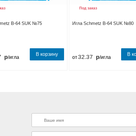
каз
Под заказ
hmetz B-64 SUK №75
Игла Schmetz B-64 SUK №80
В корзину
В к
7
32.37
/игла
от
/игла