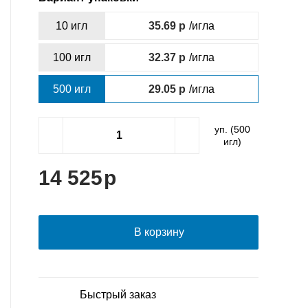
10 игл
35.69
/игла
100 игл
32.37
/игла
500 игл
29.05
/игла
уп. (
500
игл)
14 525
В корзину
Быстрый заказ