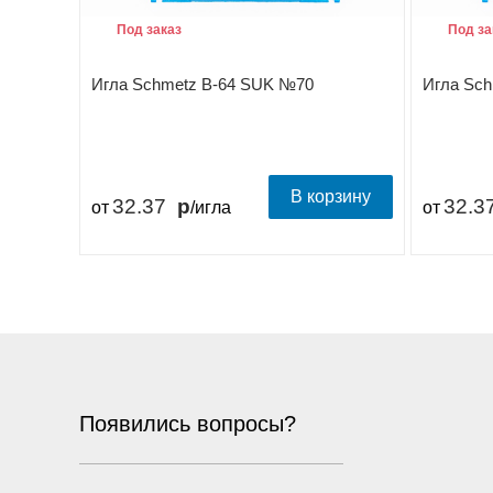
Под заказ
Под за
Игла Schmetz B-64 SUK №70
Игла Sc
В корзину
32.37
32.3
от
/игла
от
Появились вопросы?