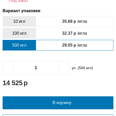
Под заказ
Вариант упаковки
10 игл
35.69
/игла
100 игл
32.37
/игла
500 игл
29.05
/игла
уп. (
500
игл)
14 525
В корзину