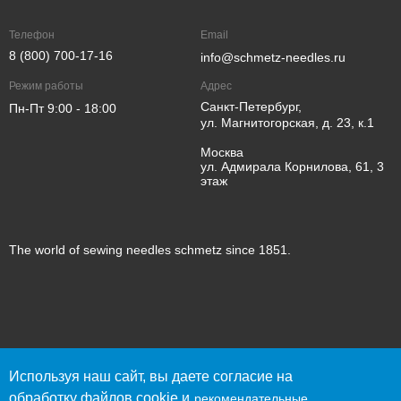
Телефон
Email
8 (800) 700-17-16
info@schmetz-needles.ru
Режим работы
Адрес
Санкт-Петербург,
Пн-Пт 9:00 - 18:00
ул. Магнитогорская, д. 23, к.1
Москва
ул. Адмирала Корнилова, 61, 3
этаж
The world of sewing needles schmetz since 1851.
© 2023 SCHMETZ
Используя наш сайт, вы даете согласие на
Политика конфиденциальности
обработку файлов cookie и
рекомендательные
Согласие пользователя сайта на обработку персональных