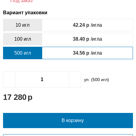
Под заказ
Вариант упаковки
10 игл
42.24
/игла
100 игл
38.40
/игла
500 игл
34.56
/игла
уп. (
500
игл)
17 280
В корзину