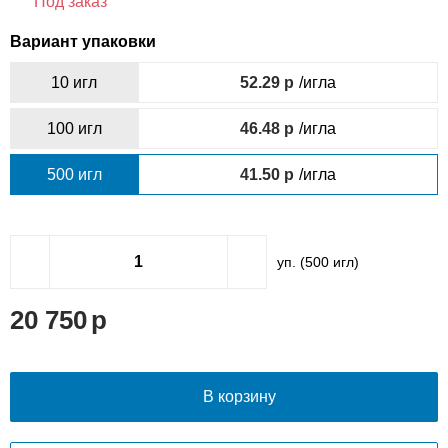
Под заказ
Вариант упаковки
10 игл
52.29
/игла
100 игл
46.48
/игла
500 игл
41.50
/игла
уп. (
500
игл)
20 750
В корзину