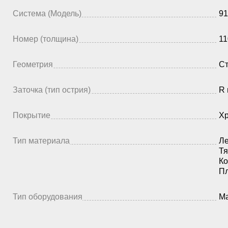
Система (Модель)
91
Номер (толщина)
11
Геометрия
Ст
Заточка (тип острия)
R 
Покрытие
Х
Тип материала
Ле
Тя
Ко
П
Тип оборудования
Ма