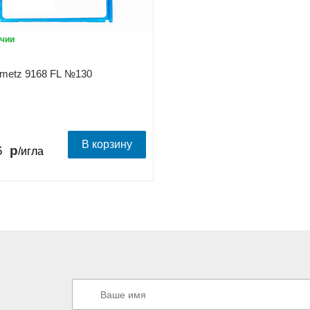
чии
metz 9168 FL №130
В корзину
6
/игла