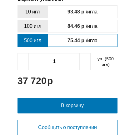
10 игл
93.48
/игла
100 игл
84.46
/игла
500 игл
75.44
/игла
уп. (
500
игл)
37 720
В корзину
Сообщить о поступлении