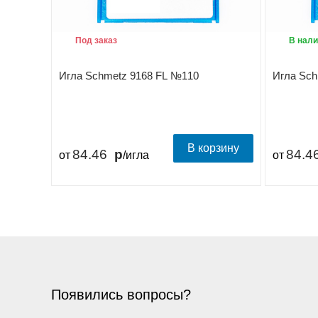
Под заказ
В нали
Игла Schmetz 9168 FL №110
Игла Sch
В корзину
84.46
84.4
от
/игла
от
Появились вопросы?