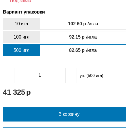
Под заказ
Вариант упаковки
10 игл
102.60
/игла
100 игл
92.15
/игла
500 игл
82.65
/игла
уп. (
500
игл)
41 325
В корзину