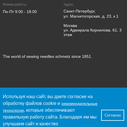
Режим работы
Адрес
Санкт-Петербург,
Пн-Пт 9:00 - 18:00
ул. Магнитогорская, д. 23, к.1
Москва
ул. Адмирала Корнилова, 61, 3
этаж
The world of sewing needles schmetz since 1851.
© 2023 SCHMETZ
Используя наш сайт, вы даете согласие на
Политика конфиденциальности
обработку файлов cookie и
рекомендательные
Согласие пользователя сайта на обработку персональных
, которые обеспечивают
данных
технологии
Согласен
Согласие на получение рекламно-информационных
правильную работу сайта. Благодаря им мы
материалов
улучшаем сайт и качество