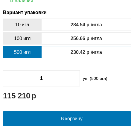
В наличии
Вариант упаковки
10 игл
284.54
/игла
100 игл
256.66
/игла
500 игл
230.42
/игла
уп. (
500
игл)
115 210
В корзину