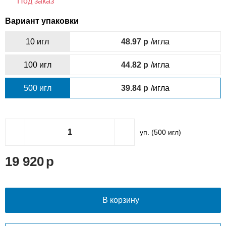
Под заказ
Вариант упаковки
10 игл
48.97
/игла
100 игл
44.82
/игла
500 игл
39.84
/игла
уп. (
500
игл)
19 920
В корзину