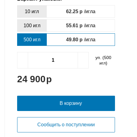
10 игл
62.25
/игла
100 игл
55.61
/игла
500 игл
49.80
/игла
уп. (
500
игл)
24 900
В корзину
Сообщить о поступлении