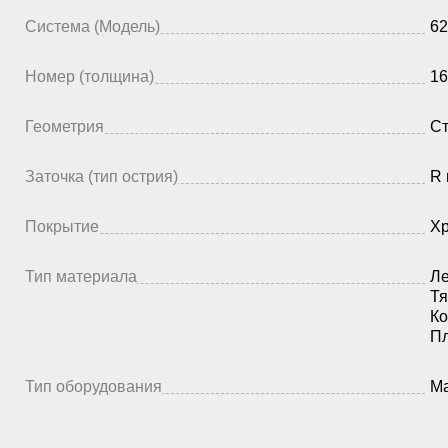
Система (Модель)
62
Номер (толщина)
16
Геометрия
Ст
Заточка (тип острия)
R 
Покрытие
Х
Тип материала
Ле
Тя
Ко
П
Тип оборудования
Ма