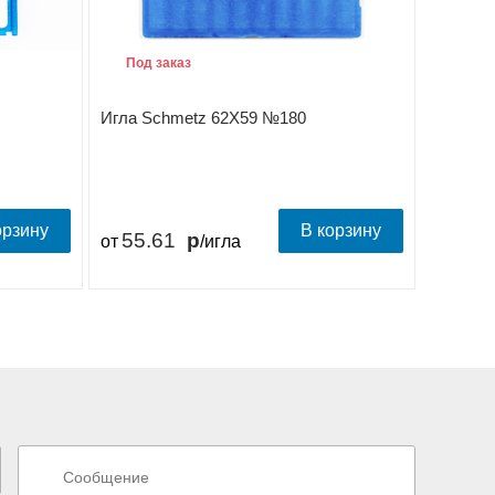
Под заказ
Под з
Игла Schmetz 62X59 №180
Игла S
орзину
В корзину
55.61
55.
от
/игла
от