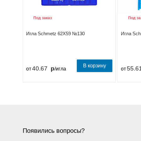
Под заказ
Под за
Игла Schmetz 62X59 №130
Игла Sc
В корзину
40.67
55.6
от
/игла
от
Появились вопросы?