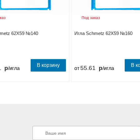
каз
Под заказ
hmetz 62X59 №140
Игла Schmetz 62X59 №160
В корзину
В к
1
55.61
/игла
от
/игла