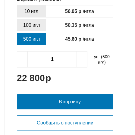
10 игл
56.05
/игла
100 игл
50.35
/игла
500 игл
45.60
/игла
уп. (
500
игл)
22 800
В корзину
Сообщить о поступлении