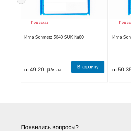
Под заказ
Под за
Игла Schmetz 5640 SUK №80
Игла Sc
В корзину
49.20
50.3
от
/игла
от
Появились вопросы?