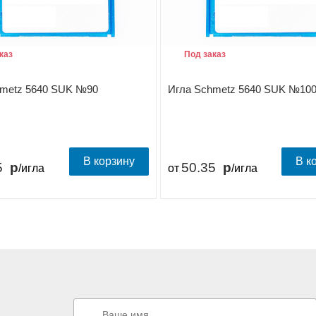
каз
Под заказ
hmetz 5640 SUK №90
Игла Schmetz 5640 SUK №10
В корзину
В к
5
50.35
/игла
от
/игла