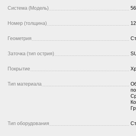
Система (Модель)
56
Номер (толщина)
12
Геометрия
Ст
Заточка (тип острия)
SU
Покрытие
Х
Тип материала
Об
по
Ср
Ко
Гр
Тип оборудования
Ст