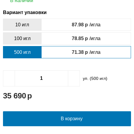
В наличии
Вариант упаковки
10 игл
87.98
/игла
100 игл
78.85
/игла
500 игл
71.38
/игла
уп. (
500
игл)
35 690
В корзину