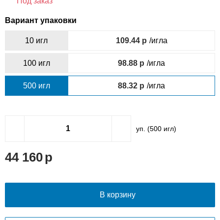
Под заказ
Вариант упаковки
10 игл
109.44
/игла
100 игл
98.88
/игла
500 игл
88.32
/игла
уп. (
500
игл)
44 160
В корзину