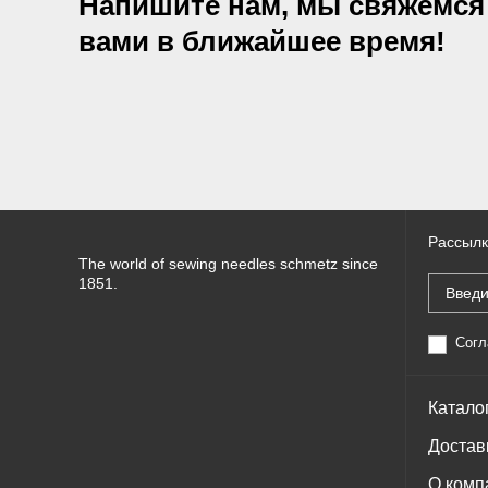
Напишите нам, мы свяжемся
вами в ближайшее время!
Рассылк
The world of sewing needles schmetz since
1851.
Согл
Катало
Достав
О комп