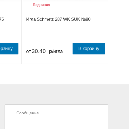
Под заказ
75
Игла Schmetz 287 WK SUK №80
орзину
В корзину
30.40
от
/игла