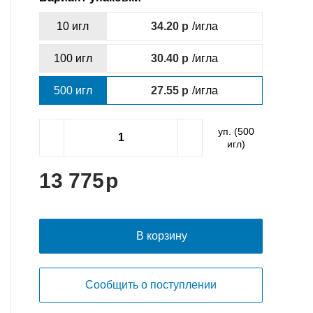
10 игл
34.20
/игла
100 игл
30.40
/игла
500 игл
27.55
/игла
уп. (
500
игл)
13 775
В корзину
Сообщить о поступлении