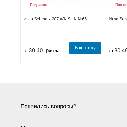
Под заказ
Под за
Игла Schmetz 287 WK SUK №65
Игла Sc
В корзину
30.40
30.4
от
/игла
от
Появились вопросы?