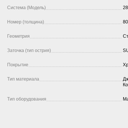
Система (Модель)
28
Номер (толщина)
80
Геометрия
Ст
Заточка (тип острия)
SU
Покрытие
Х
Тип материала
Дж
Ко
Тип оборудования
Ма