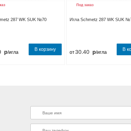
каз
Под заказ
hmetz 287 WK SUK №70
Игла Schmetz 287 WK SUK №
В корзину
В к
0
30.40
/игла
от
/игла