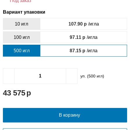
Под заказ
Вариант упаковки
10 игл
107.90
/игла
100 игл
97.11
/игла
500 игл
87.15
/игла
уп. (
500
игл)
43 575
В корзину