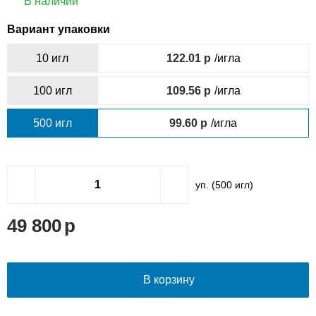
В наличии
Вариант упаковки
10 игл
122.01
/игла
100 игл
109.56
/игла
500 игл
99.60
/игла
уп. (
500
игл)
49 800
В корзину