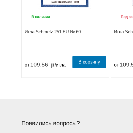
В наличии
Под за
Игла Schmetz 251 EU № 60
Игла Sch
В корзину
109.56
109.
от
/игла
от
Появились вопросы?