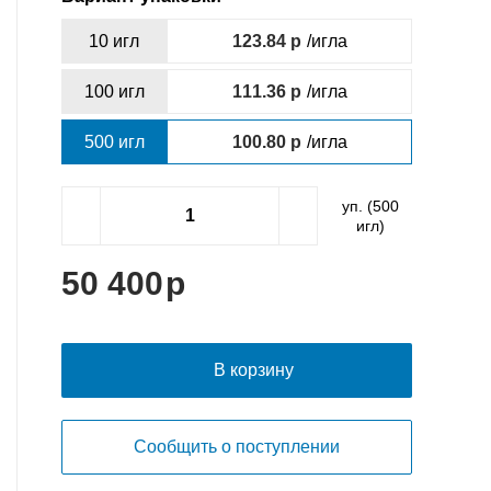
10 игл
123.84
/игла
100 игл
111.36
/игла
500 игл
100.80
/игла
уп. (
500
игл)
50 400
В корзину
Сообщить о поступлении