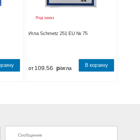
Под заказ
Под з
Игла Schmetz 251 EU № 75
Игла Sc
орзину
В корзину
109.56
103
от
/игла
от