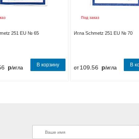
каз
Под заказ
metz 251 EU № 65
Игла Schmetz 251 EU № 70
В корзину
В к
56
109.56
/игла
от
/игла