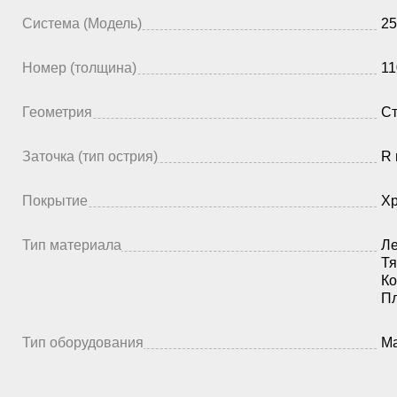
Система (Модель)
25
Номер (толщина)
11
Геометрия
Ст
Заточка (тип острия)
R 
Покрытие
Х
Тип материала
Ле
Тя
Ко
П
Тип оборудования
Ма