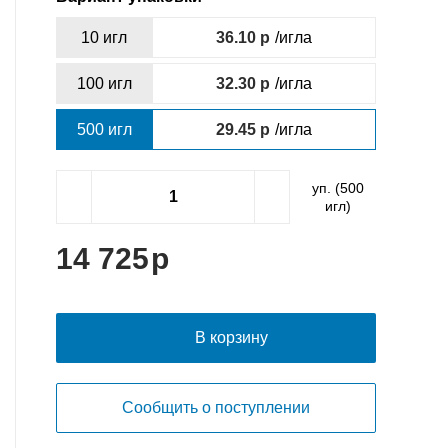
10 игл
36.10
/игла
100 игл
32.30
/игла
500 игл
29.45
/игла
уп. (
500
игл)
14 725
В корзину
Сообщить о поступлении