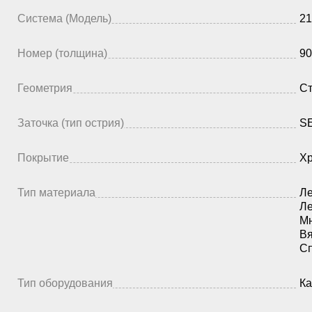
Система (Модель)
21
Номер (толщина)
90
Геометрия
Ст
Заточка (тип острия)
SE
Покрытие
Х
Тип материала
Ле
Ле
Мн
Вя
Сп
Тип оборудования
К