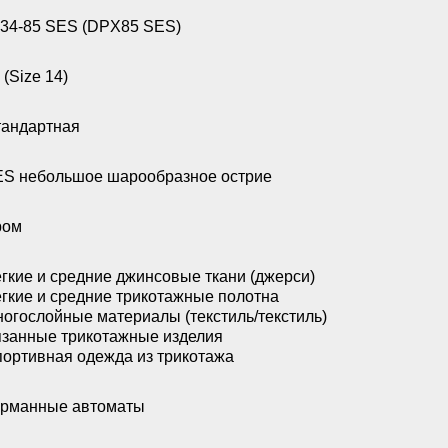
34-85 SES (DPX85 SES)
 (Size 14)
андартная
S небольшое шарообразное острие
ром
гкие и средние джинсовые ткани (джерси)
гкие и средние трикотажные полотна
огослойные материалы (текстиль/текстиль)
занные трикотажные изделия
ортивная одежда из трикотажа
арманные автоматы