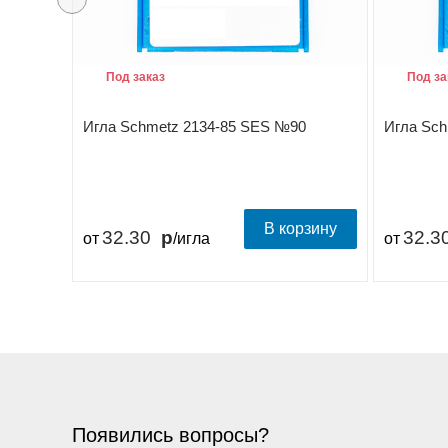
Под заказ
Под за
Игла Schmetz 2134-85 SES №90
Игла Sch
В корзину
32.30
32.3
от
/игла
от
Появились вопросы?