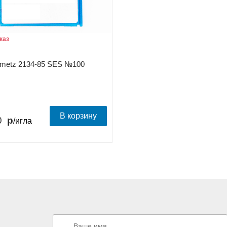
каз
metz 2134-85 SES №100
В корзину
0
/игла