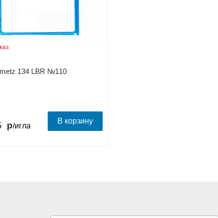
каз
hmetz 134 LBR №110
В корзину
5
/игла