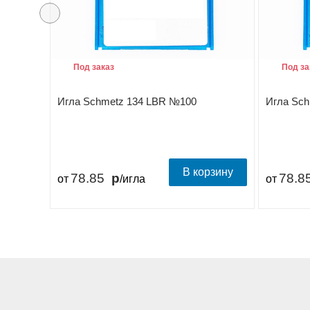
Под заказ
Под за
Игла Schmetz 134 LBR №100
Игла Sc
В корзину
78.85
78.8
от
/игла
от