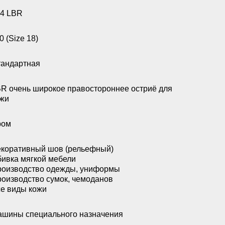
4 LBR
0 (Size 18)
андартная
R очень широкое правостороннее остриё для
жи
ром
коративный шов (рельефный)
ивка мягкой мебели
оизводство одежды, униформы
оизводство сумок, чемоданов
е виды кожи
шины специального назначения