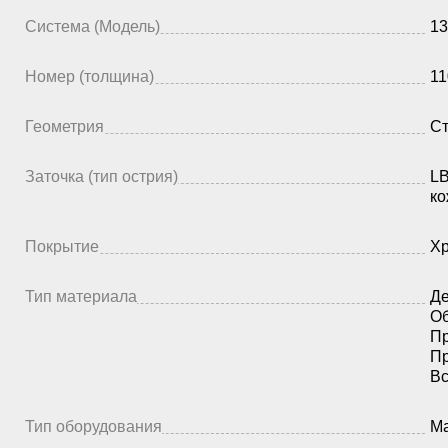
Система (Модель)
13
Номер (толщина)
11
Геометрия
Ст
Заточка (тип острия)
LB
ко
Покрытие
Х
Тип материала
Де
Об
Пр
Пр
Вс
Тип оборудования
Ма