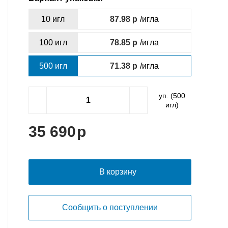
10 игл
87.98
/игла
100 игл
78.85
/игла
500 игл
71.38
/игла
уп. (
500
игл)
35 690
В корзину
Сообщить о поступлении