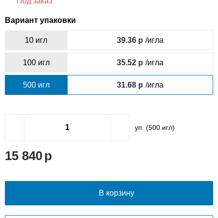
Под заказ
Вариант упаковки
10 игл
39.36
/игла
100 игл
35.52
/игла
500 игл
31.68
/игла
уп. (
500
игл)
15 840
В корзину