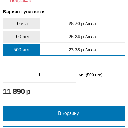
Под заказ
Вариант упаковки
10 игл
28.70
/игла
100 игл
26.24
/игла
500 игл
23.78
/игла
уп. (
500
игл)
11 890
В корзину