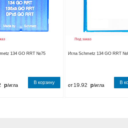
каз
Под заказ
hmetz 134 GO RRT №75
Игла Schmetz 134 GO RRT №
В корзину
В к
2
19.92
/игла
от
/игла