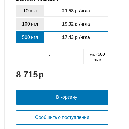
10 игл
21.58
/игла
100 игл
19.92
/игла
500 игл
17.43
/игла
уп. (
500
игл)
8 715
В корзину
Сообщить о поступлении