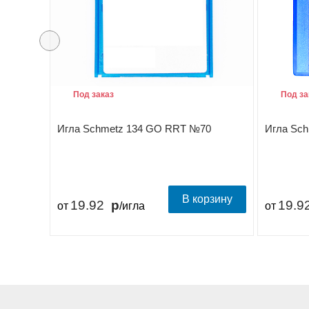
Под заказ
Под за
Игла Schmetz 134 GO RRT №70
Игла Sc
В корзину
19.92
19.9
от
/игла
от