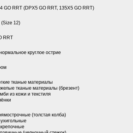
4 GO RRT (DPX5 GO RRT, 135X5 GO RRT)
 (Size 12)
O RRT
нормальное круглое острие
ром
гкие тканые материалы
желые тканые материалы (брезент)
мби из кожи и текстиля
лёнки
ямострочные (толстая колба)
ухигольные
акрепочные
говичные (челночный стежок)