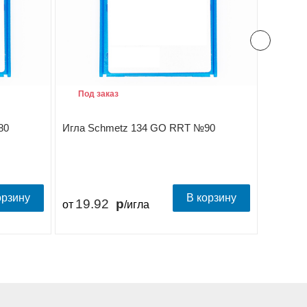
Под заказ
В на
80
Игла Schmetz 134 GO RRT №90
Игла S
орзину
В корзину
19.92
19.
от
/игла
от