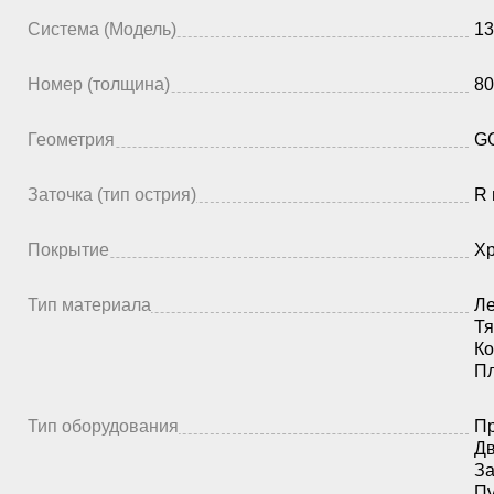
Система (Модель)
13
Номер (толщина)
80
Геометрия
G
Заточка (тип острия)
R 
Покрытие
Х
Тип материала
Ле
Тя
Ко
П
Тип оборудования
Пр
Дв
З
Пу