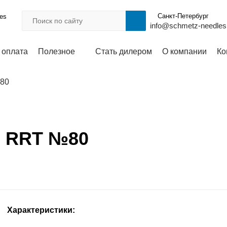
Санкт-Петербург
les
info@schmetz-needles
 оплата
Полезное
Стать дилером
О компании
Ко
№80
O RRT №80
Характеристики: