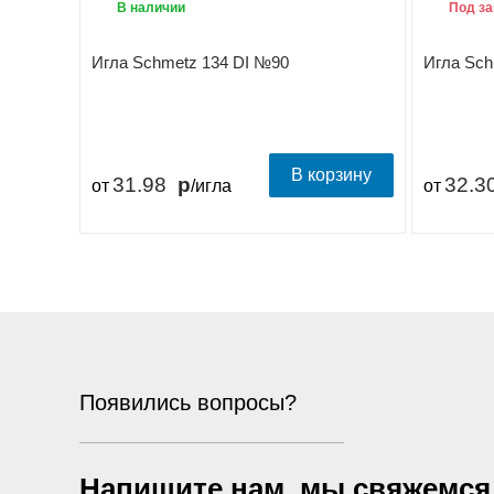
В наличии
Под за
Игла Schmetz 134 DI №90
Игла Sch
В корзину
31.98
32.3
от
/игла
от
Появились вопросы?
Напишите нам, мы свяжемся