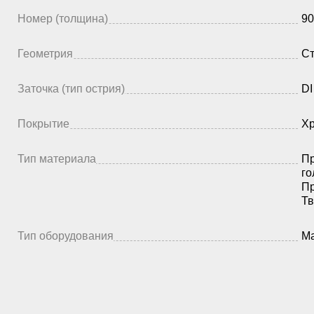
Номер (толщина)
90
Геометрия
Ст
Заточка (тип острия)
DI
Покрытие
Х
Тип материала
Пр
го
Пр
Тв
Тип оборудования
Ма