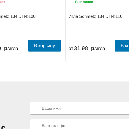
каз
В наличии
metz 134 DI №100
Игла Schmetz 134 DI №110
В корзину
В к
0
31.98
/игла
от
/игла
 с