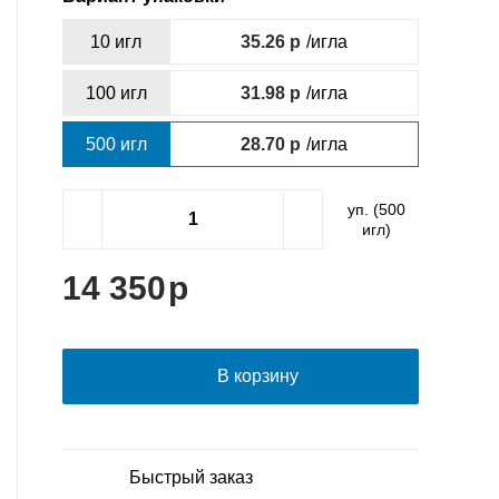
10 игл
35.26
/игла
100 игл
31.98
/игла
500 игл
28.70
/игла
уп. (
500
игл)
14 350
В корзину
Быстрый заказ