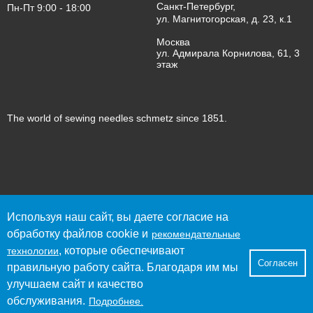
Санкт-Петербург,
Пн-Пт 9:00 - 18:00
ул. Магнитогорская, д. 23, к.1
Москва
ул. Адмирала Корнилова, 61, 3
этаж
The world of sewing needles schmetz since 1851.
© 2023 SCHMETZ
Используя наш сайт, вы даете согласие на
Политика конфиденциальности
обработку файлов cookie и
рекомендательные
Согласие пользователя сайта на обработку персональных
, которые обеспечивают
данных
технологии
Согласен
Согласие на получение рекламно-информационных
правильную работу сайта. Благодаря им мы
материалов
улучшаем сайт и качество
Рекомендательные технологии
обслуживания.
Подробнее.
Публичный договор-оферта