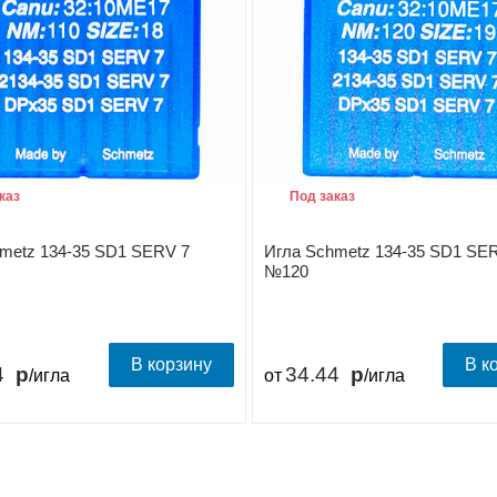
каз
Под заказ
metz 134-35 SD1 SERV 7
Игла Schmetz 134-35 SD1 SE
№120
В корзину
В к
4
34.44
/игла
от
/игла