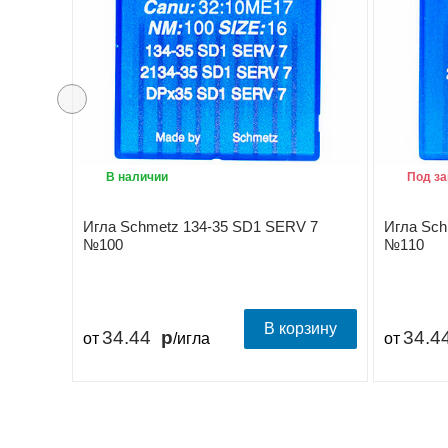
В наличии
Под за
Игла Schmetz 134-35 SD1 SERV 7
Игла Sch
№100
№110
В корзину
34.44
34.4
от
/игла
от