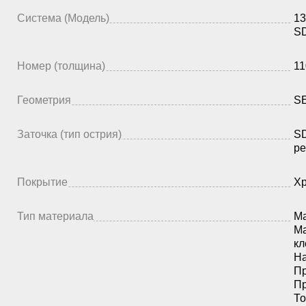
Система (Модель)
13
SD
Номер (толщина)
11
Геометрия
S
Заточка (тип острия)
SD
ре
Покрытие
Х
Тип материала
Ма
Ма
кл
На
Пр
Пр
То