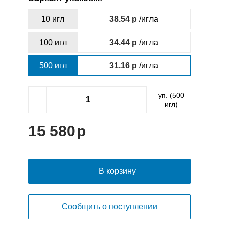
10 игл
38.54
/игла
100 игл
34.44
/игла
500 игл
31.16
/игла
уп. (
500
игл)
15 580
В корзину
Сообщить о поступлении