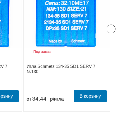
Под заказ
Под з
RV 7
Игла Schmetz 134-35 SD1 SERV 7
Игла Sc
№130
№140
орзину
В корзину
34.44
34.
от
/игла
от