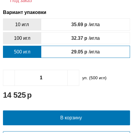
Под заказ
Вариант упаковки
10 игл
35.69
/игла
100 игл
32.37
/игла
500 игл
29.05
/игла
уп. (
500
игл)
14 525
В корзину